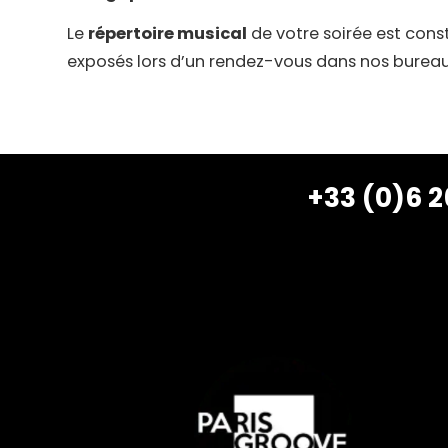
Le
répertoire musical
de votre soirée est const
exposés lors d’un rendez-vous dans nos bureaux
+33 (0)6 2