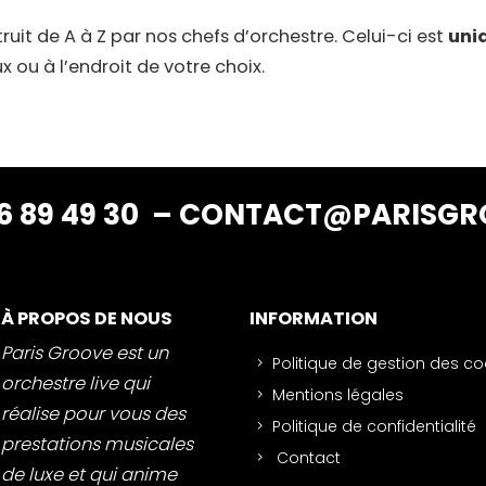
ruit de A à Z par nos chefs d’orchestre. Celui-ci est
uni
 ou à l’endroit de votre choix.
6 89 49 30
–
CONTACT@PARISGR
À PROPOS DE NOUS
INFORMATION
Paris Groove est un
Politique de gestion des co
orchestre live qui
Mentions légales
réalise pour vous des
Politique de confidentialité
prestations musicales
Contact
de luxe et qui anime