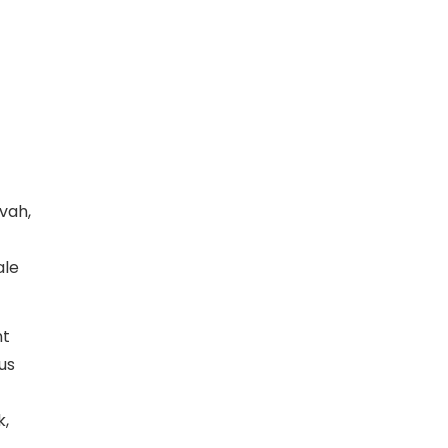
vah,
ale
nt
us
k,