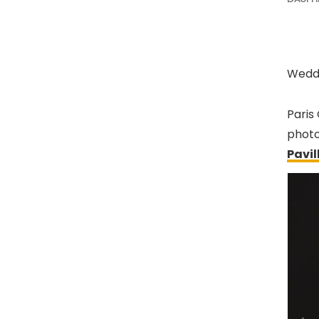
Weddi
Paris
photo
Pavi