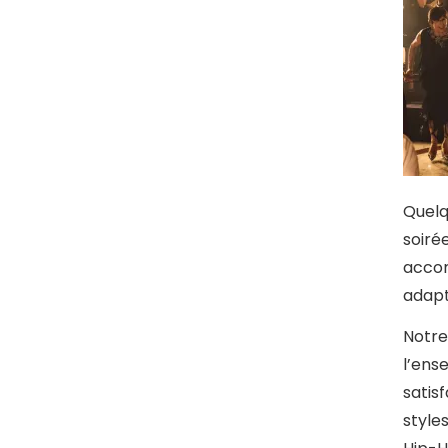
Quelq
soiré
accom
adapt
Notre
l’ens
satis
style