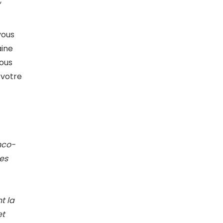
,
vous
aine
Vous
 votre
nco-
des
t la
et