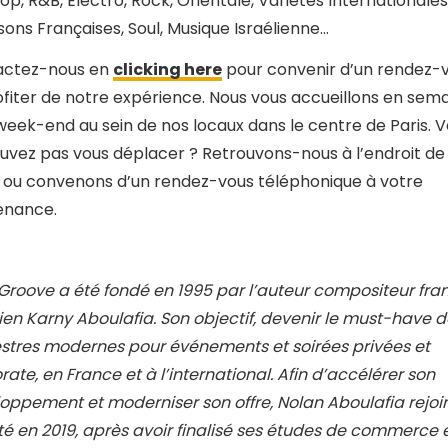
op, R&B, Electro, Rock, Orientale, Variétés Internationales
ons Françaises, Soul, Musique Israélienne…
actez-nous en
clicking here
pour convenir d’un rendez-
ofiter de notre expérience. Nous vous accueillons en sem
 week-end au sein de nos locaux dans le centre de Paris. 
uvez pas vous déplacer ? Retrouvons-nous à l’endroit de
, ou convenons d’un rendez-vous téléphonique à votre
enance.
 Groove a été fondé en 1995 par l’auteur compositeur fra
lien Karny Aboulafia. Son objectif, devenir le must-have 
stres modernes pour événements et soirées privées et
rate, en France et à l’international. Afin d’accélérer son
oppement et moderniser son offre, Nolan Aboulafia rejoin
té en 2019, après avoir finalisé ses études de commerce 