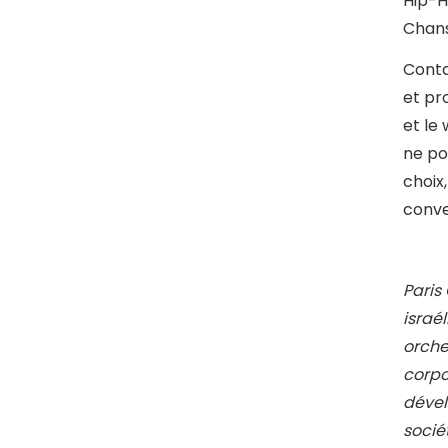
Hip-H
Chans
Cont
et pr
et le
ne po
choix
conv
Paris
israé
orche
corpo
dével
socié