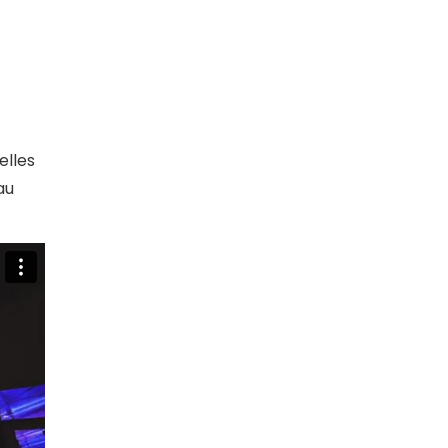
elles
 au